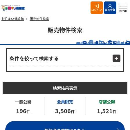
お住まい情報館
ログイン
会員登録
MENU
お住まい情報館
販売物件検索
販売物件検索
条件を絞って検索する
検索結果表示
一般公開
会員限定
店舗公開
196
3,506
1,521
件
件
件