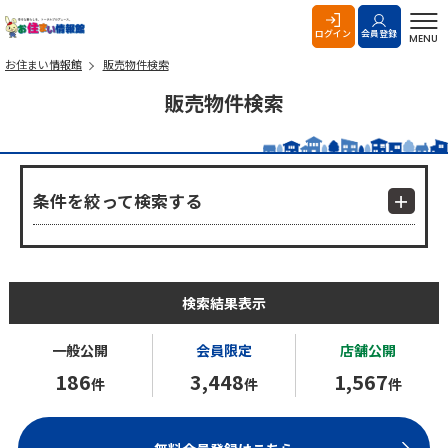
お住まい情報館
ログイン
会員登録
MENU
お住まい情報館
販売物件検索
販売物件検索
条件を絞って検索する
検索結果表示
一般公開
会員限定
店舗公開
186
3,448
1,567
件
件
件