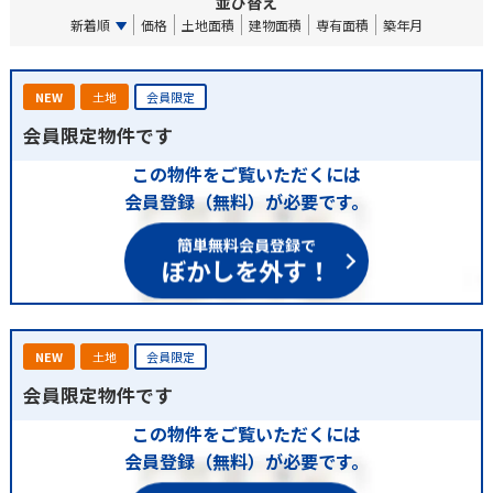
並び替え
新着順
価格
土地面積
建物面積
専有面積
築年月
NEW
土地
会員限定
会員限定物件です
この物件をご覧いただくには
会員登録（無料）が必要です。
簡単無料会員登録で
ぼかしを外す！
NEW
土地
会員限定
会員限定物件です
この物件をご覧いただくには
会員登録（無料）が必要です。