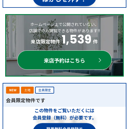
ホームページ上で公開されていない、
店舗でのみ閲覧できる物件があります!!
1,539
来店限定物件
件
来店予約はこちら
NEW
土地
会員限定
会員限定物件です
この物件をご覧いただくには
会員登録（無料）が必要です。