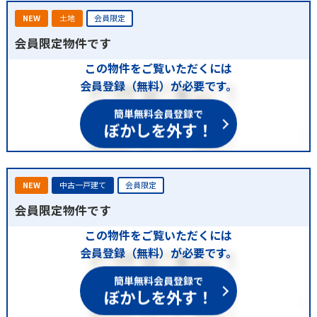
NEW
土地
会員限定
会員限定物件です
この物件をご覧いただくには
会員登録（無料）が必要です。
簡単無料会員登録で
ぼかしを外す！
NEW
中古一戸建て
会員限定
会員限定物件です
この物件をご覧いただくには
会員登録（無料）が必要です。
簡単無料会員登録で
ぼかしを外す！