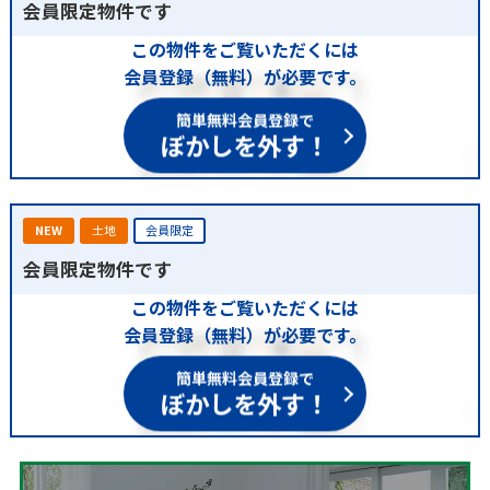
会員限定物件です
この物件をご覧いただくには
会員登録（無料）が必要です。
簡単無料会員登録で
ぼかしを外す！
NEW
土地
会員限定
会員限定物件です
この物件をご覧いただくには
会員登録（無料）が必要です。
簡単無料会員登録で
ぼかしを外す！