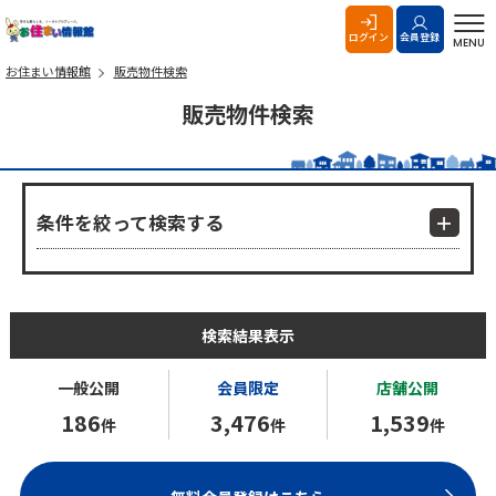
お住まい情報館
ログイン
会員登録
MENU
お住まい情報館
販売物件検索
販売物件検索
条件を絞って検索する
検索結果表示
一般公開
会員限定
店舗公開
186
3,476
1,539
件
件
件