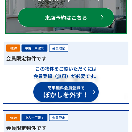
来店予約はこちら
NEW
中古一戸建て
会員限定
会員限定物件です
この物件をご覧いただくには
会員登録（無料）が必要です。
簡単無料会員登録で
ぼかしを外す！
NEW
中古一戸建て
会員限定
会員限定物件です