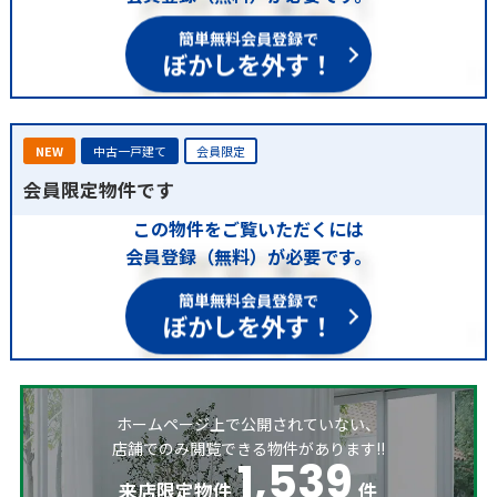
簡単無料会員登録で
ぼかしを外す！
NEW
中古一戸建て
会員限定
会員限定物件です
この物件をご覧いただくには
会員登録（無料）が必要です。
簡単無料会員登録で
ぼかしを外す！
ホームページ上で公開されていない、
店舗でのみ閲覧できる物件があります!!
1,539
来店限定物件
件