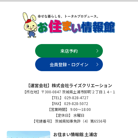
来店予約
会員登録・ログイン
【運営会社】株式会社ライズクリエーション
【所在地】〒300-0847 茨城県土浦市卸町２丁目１４−１
【TEL】 029-828-4727
【FAX】 029-828-5072
【営業時間】 9:00～18:00
【定休日】 水曜日
【宅建番号】 茨城県知事免許（4）第6556号
お住まい情報館 土浦店