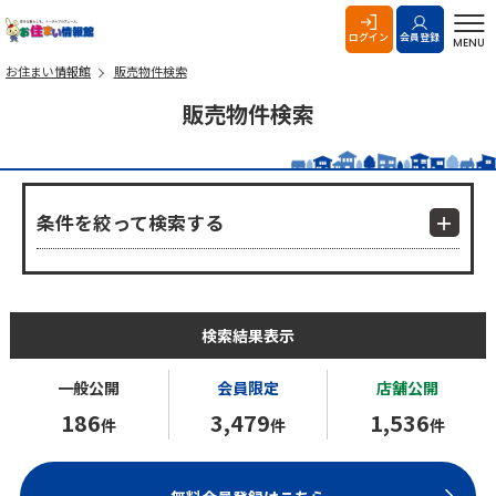
お住まい情報館
ログイン
会員登録
MENU
お住まい情報館
販売物件検索
販売物件検索
条件を絞って検索する
検索結果表示
一般公開
会員限定
店舗公開
186
3,479
1,536
件
件
件