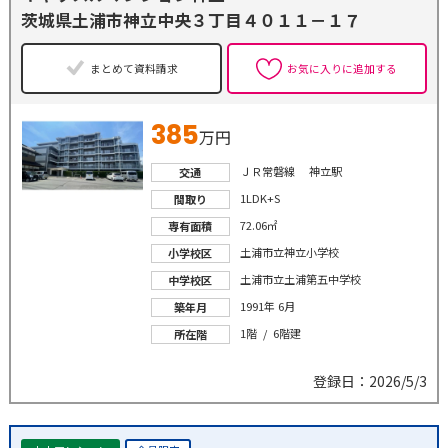
茨城県土浦市神立中央３丁目４０１１－１７
まとめて資料請求
お気に入りに追加する
385
万円
ＪＲ常磐線 神立駅
交通
1LDK+S
間取り
72.06㎡
専有面積
土浦市立神立小学校
小学校区
土浦市立土浦第五中学校
中学校区
1991年 6月
築年月
1階 / 6階建
所在階
登録日：2026/5/3