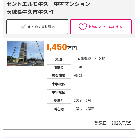
セントエルモ牛久 中古マンション
茨城県牛久市牛久町
まとめて資料請求
お気に入りに追加する
1,450
万円
ＪＲ常磐線 牛久駅
交通
3LDK
間取り
68.03㎡
専有面積
-
小学校区
-
中学校区
2009年 5月
築年月
7階 / 12階建
所在階
登録日：2025/7/25