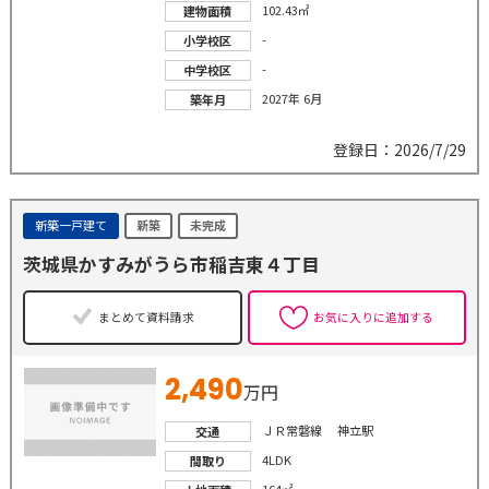
102.43㎡
建物面積
-
小学校区
-
中学校区
2027年 6月
築年月
登録日：2026/7/29
新築一戸建て
新築
未完成
茨城県かすみがうら市稲吉東４丁目
まとめて資料請求
お気に入りに追加する
2,490
万円
ＪＲ常磐線 神立駅
交通
4LDK
間取り
164㎡