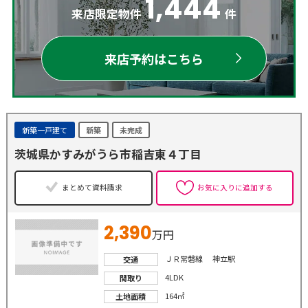
1,444
来店限定物件
件
来店予約はこちら
新築一戸建て
新築
未完成
茨城県かすみがうら市稲吉東４丁目
まとめて資料請求
お気に入りに追加する
2,390
万円
ＪＲ常磐線 神立駅
交通
4LDK
間取り
164㎡
土地面積