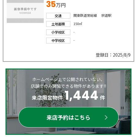
35
万円
関東鉄道常総線 宗道駅
交通
150㎡
土地面積
-
小学校区
-
中学校区
登録日：2025/8/9
ホームページ上で公開されていない、
店舗でのみ閲覧できる物件があります!!
1,444
来店限定物件
件
来店予約はこちら