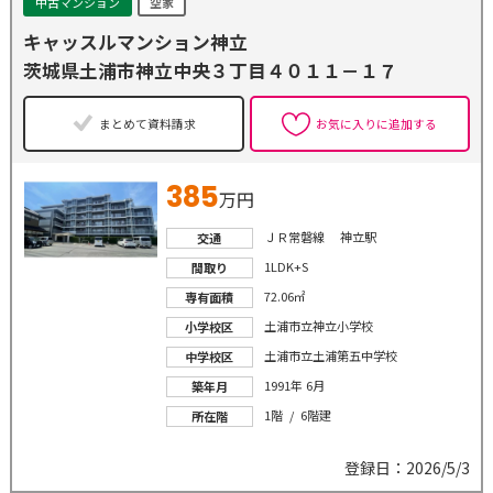
中古マンション
空家
キャッスルマンション神立
茨城県土浦市神立中央３丁目４０１１－１７
まとめて資料請求
お気に入りに追加する
385
万円
ＪＲ常磐線 神立駅
交通
1LDK+S
間取り
72.06㎡
専有面積
土浦市立神立小学校
小学校区
土浦市立土浦第五中学校
中学校区
1991年 6月
築年月
1階 / 6階建
所在階
登録日：2026/5/3