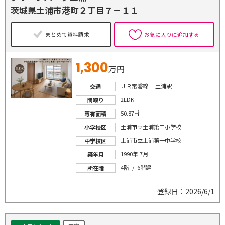
茨城県土浦市港町２丁目７－１１
まとめて資料請求
お気に入りに追加する
1,300
万円
ＪＲ常磐線 土浦駅
交通
2LDK
間取り
50.87㎡
専有面積
土浦市立土浦第二小学校
小学校区
土浦市立土浦第一中学校
中学校区
1990年 7月
築年月
4階 / 6階建
所在階
登録日：2026/6/1