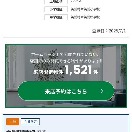
2952㎡
土地面積
美浦村立美浦小学校
小学校区
美浦村立美浦中学校
中学校区
登録日：2025/7/1
ホームページ上で公開されていない、
店舗でのみ閲覧できる物件があります!!
1,521
来店限定物件
件
来店予約はこちら
土地
会員限定
会員限定物件です