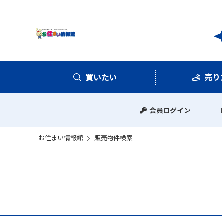
お住
買いたい
売り
中古マンション
中古一戸建て
新築一戸建て
土地
会員ログイン
お住まい情報館
販売物件検索