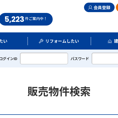
会員登録
5,223
まい情報館
件
ご案内中！
たい
リフォームしたい
シミュレーション
リフォームプラン
ログインID
パスワード
販売物件検索