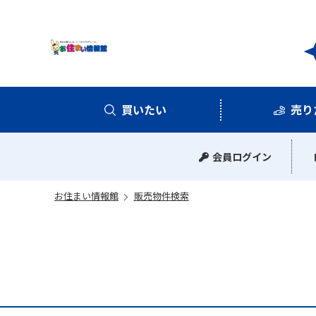
お住
買いたい
売り
中古マンション
中古一戸建て
新築一戸建て
土地
会員ログイン
お住まい情報館
販売物件検索