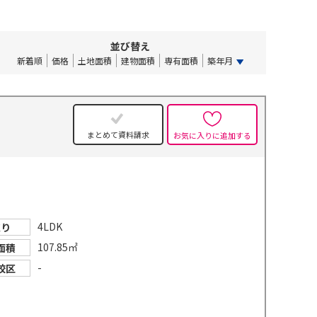
並び替え
新着順
価格
土地面積
建物面積
専有面積
築年月
まとめて資料請求
お気に入りに追加する
4LDK
取り
107.85㎡
面積
-
校区