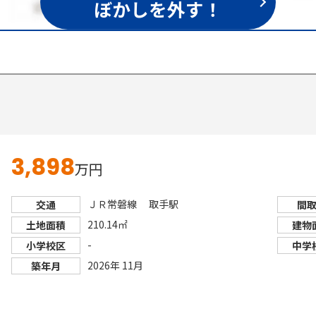
ぼかしを外す！
1,559
3,898
万円
ＪＲ常磐線 取手駅
交通
間
210.14㎡
土地面積
建物
-
小学校区
中学
2026年 11月
築年月