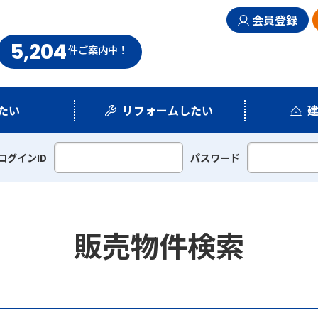
会員登録
5,204
まい情報館
件
ご案内中！
たい
リフォームしたい
シミュレーション
リフォームプラン
ログインID
パスワード
販売物件検索