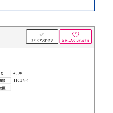
件
まとめて資料請求
お気に入りに追加する
4LDK
取り
110.17㎡
面積
-
校区