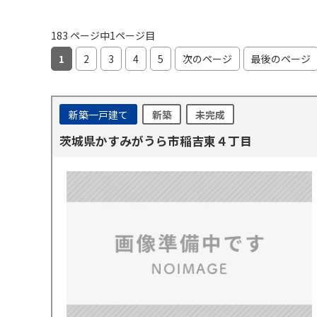
183 ページ中1ページ目
1
2
3
4
5
次のページ
最後のページ
新築一戸建て
新築
未完成
茨城県かすみがうら市稲吉東４丁目