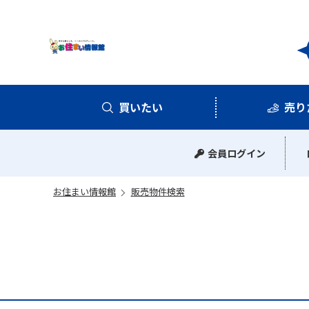
お住
買いたい
売り
中古マンション
中古一戸建て
新築一戸建て
土地
会員ログイン
お住まい情報館
販売物件検索