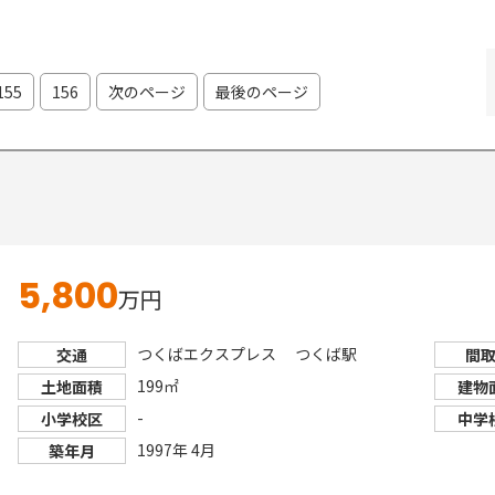
155
156
次のページ
最後のページ
5,800
万円
つくばエクスプレス つくば駅
交通
間
199㎡
土地面積
建物
-
小学校区
中学
1997年 4月
築年月