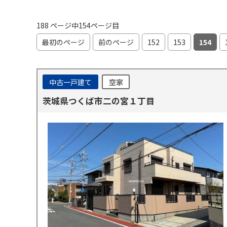
188 ページ中154ページ目
最初のページ
前のページ
152
153
154
中古一戸建て
空家
茨城県つくば市二の宮１丁目