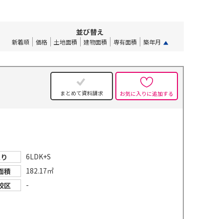
並び替え
新着順
価格
土地面積
建物面積
専有面積
築年月
まとめて資料請求
お気に入りに追加する
6LDK+S
取り
182.17㎡
面積
-
校区