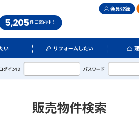
会員登録
5,205
まい情報館
件
ご案内中！
たい
リフォームしたい
シミュレーション
リフォームプラン
ログインID
パスワード
販売物件検索