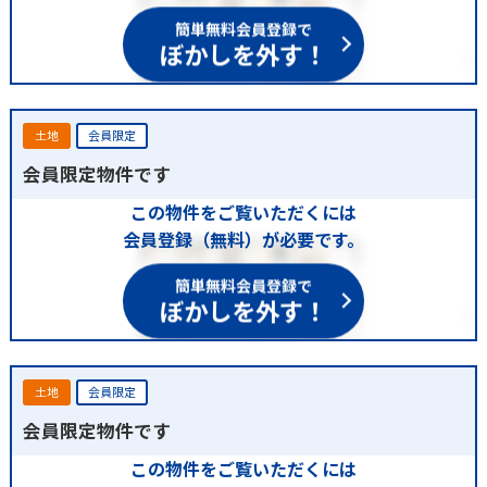
簡単無料会員登録で
ぼかしを外す！
土地
会員限定
会員限定物件です
この物件をご覧いただくには
会員登録（無料）が必要です。
簡単無料会員登録で
ぼかしを外す！
土地
会員限定
会員限定物件です
この物件をご覧いただくには