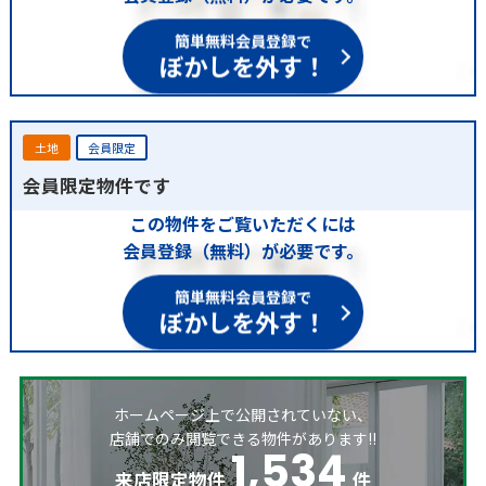
簡単無料会員登録で
ぼかしを外す！
土地
会員限定
会員限定物件です
この物件をご覧いただくには
会員登録（無料）が必要です。
簡単無料会員登録で
ぼかしを外す！
ホームページ上で公開されていない、
店舗でのみ閲覧できる物件があります!!
1,534
来店限定物件
件