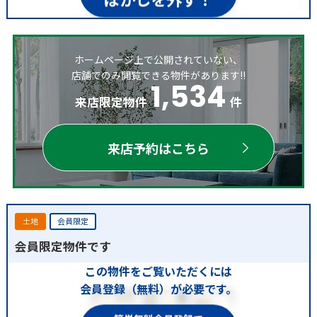
ホームページ上で公開されていない、
店舗でのみ閲覧できる物件があります!!
1,534
来店限定物件
件
来店予約はこちら
土地
会員限定
会員限定物件です
この物件をご覧いただくには
会員登録（無料）が必要です。
簡単無料会員登録で