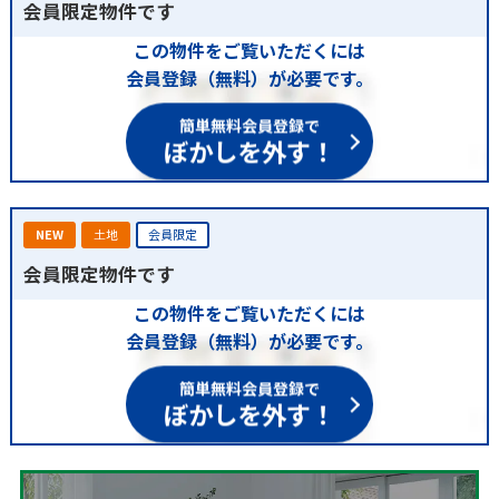
会員限定物件です
この物件をご覧いただくには
会員登録（無料）が必要です。
簡単無料会員登録で
ぼかしを外す！
NEW
土地
会員限定
会員限定物件です
この物件をご覧いただくには
会員登録（無料）が必要です。
簡単無料会員登録で
ぼかしを外す！