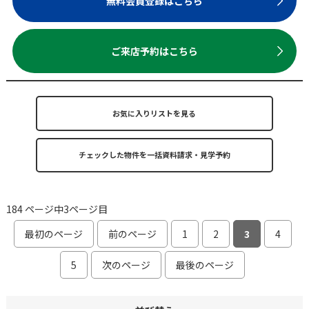
無料会員登録はこちら
ご来店予約はこちら
お気に入りリストを見る
184 ページ中3ページ目
最初のページ
前のページ
1
2
3
4
5
次のページ
最後のページ