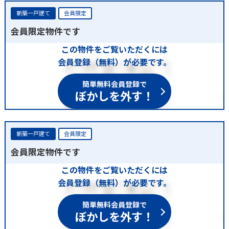
新築一戸建て
会員限定
会員限定物件です
この物件をご覧いただくには
会員登録（無料）が必要です。
簡単無料会員登録で
ぼかしを外す！
新築一戸建て
会員限定
会員限定物件です
この物件をご覧いただくには
会員登録（無料）が必要です。
簡単無料会員登録で
ぼかしを外す！