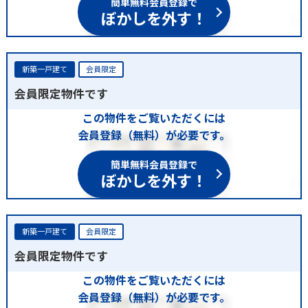
ぼかしを外す！
新築一戸建て
会員限定
会員限定物件です
この物件をご覧いただくには
会員登録（無料）が必要です。
簡単無料会員登録で
ぼかしを外す！
新築一戸建て
会員限定
会員限定物件です
この物件をご覧いただくには
会員登録（無料）が必要です。