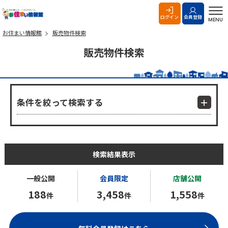
お住まい情報館
ログイン
会員登録
MENU
お住まい情報館
販売物件検索
販売物件検索
条件を絞って検索する
検索結果表示
一般公開
会員限定
店舗公開
188
3,458
1,558
件
件
件