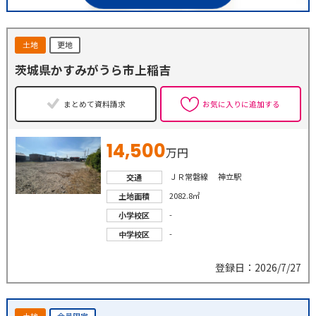
土地
更地
茨城県かすみがうら市上稲吉
まとめて資料請求
お気に入りに追加する
14,500
万円
ＪＲ常磐線 神立駅
交通
2082.8㎡
土地面積
-
小学校区
-
中学校区
登録日：2026/7/27