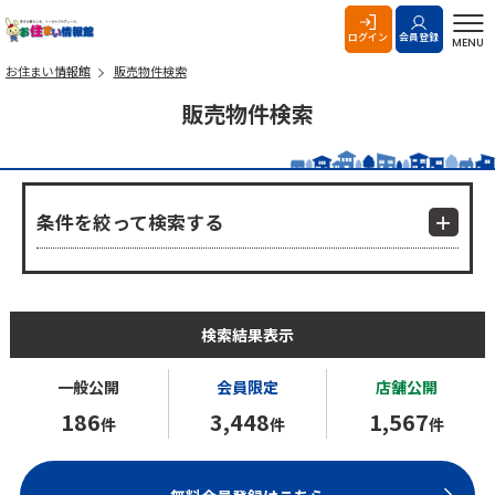
お住まい情報館
ログイン
会員登録
MENU
お住まい情報館
販売物件検索
販売物件検索
条件を絞って検索する
検索結果表示
一般公開
会員限定
店舗公開
186
3,448
1,567
件
件
件