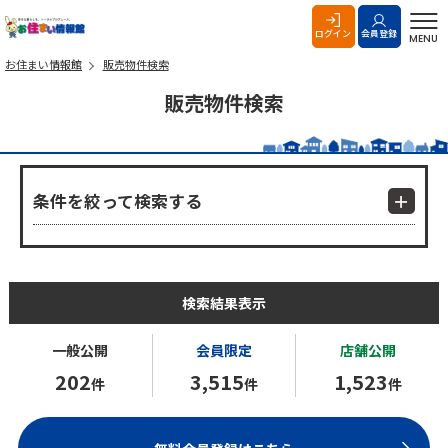
お住まい情報館
ログイン
会員登録
MENU
お住まい情報館
販売物件検索
販売物件検索
条件を絞って検索する
検索結果表示
一般公開
会員限定
店舗公開
202
3,515
1,523
件
件
件