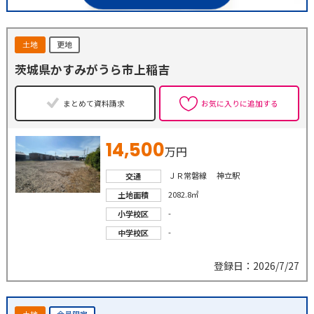
土地
更地
茨城県かすみがうら市上稲吉
まとめて資料請求
お気に入りに追加する
14,500
万円
ＪＲ常磐線 神立駅
交通
2082.8㎡
土地面積
-
小学校区
-
中学校区
登録日：2026/7/27