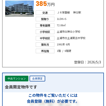
385
万円
ＪＲ常磐線 神立駅
交通
1LDK+S
間取り
72.06㎡
専有面積
土浦市立神立小学校
小学校区
土浦市立土浦第五中学校
中学校区
1991年 6月
築年月
1階 / 6階建
所在階
登録日：2026/5/3
中古マンション
会員限定
会員限定物件です
この物件をご覧いただくには
会員登録（無料）が必要です。