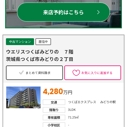
来店予約はこちら
中古マンション
居住中
ウエリスつくばみどりの ７階
茨城県つくば市みどりの２丁目
まとめて資料請求
お気に入りに追加する
4,280
万円
つくばエクスプレス みどりの駅
交通
3LDK
間取り
71.25㎡
専有面積
-
小学校区