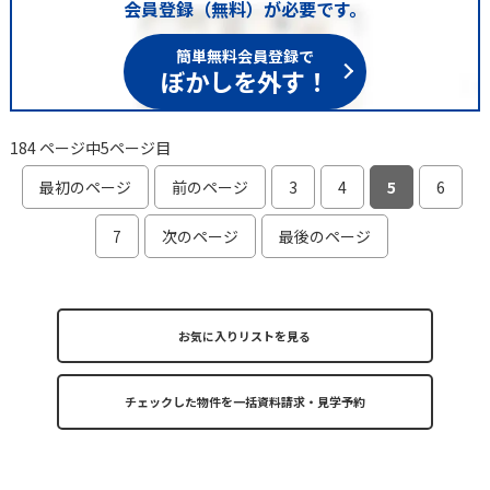
会員登録（無料）が必要です。
簡単無料会員登録で
ぼかしを外す！
184 ページ中5ページ目
最初のページ
前のページ
3
4
5
6
7
次のページ
最後のページ
お気に入りリストを見る