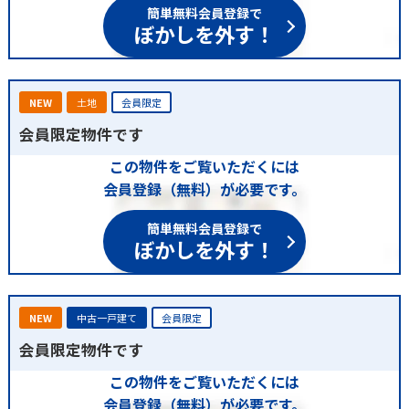
簡単無料会員登録で
ぼかしを外す！
NEW
土地
会員限定
会員限定物件です
この物件をご覧いただくには
会員登録（無料）が必要です。
簡単無料会員登録で
ぼかしを外す！
NEW
中古一戸建て
会員限定
会員限定物件です
この物件をご覧いただくには
会員登録（無料）が必要です。