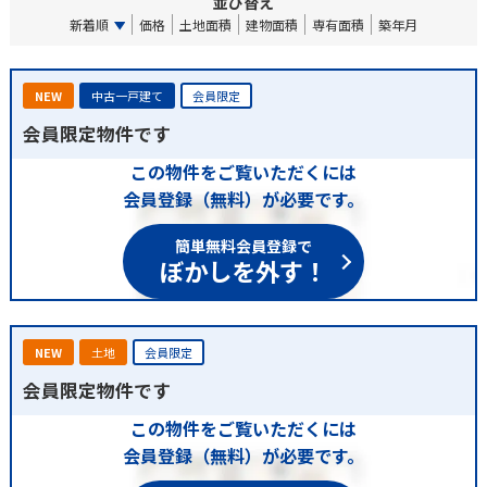
並び替え
新着順
価格
土地面積
建物面積
専有面積
築年月
NEW
中古一戸建て
会員限定
会員限定物件です
この物件をご覧いただくには
会員登録（無料）が必要です。
簡単無料会員登録で
ぼかしを外す！
NEW
土地
会員限定
会員限定物件です
この物件をご覧いただくには
会員登録（無料）が必要です。