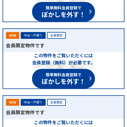
簡単無料会員登録で
ぼかしを外す！
NEW
中古一戸建て
会員限定
会員限定物件です
この物件をご覧いただくには
会員登録（無料）が必要です。
簡単無料会員登録で
ぼかしを外す！
NEW
中古一戸建て
会員限定
会員限定物件です
この物件をご覧いただくには