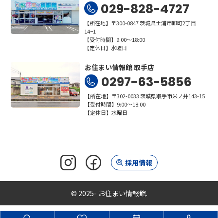
029-828-4727
【所在地】〒300-0847 茨城県土浦市卸町2丁目
14−1
【受付時間】9:00～18:00
【定休日】水曜日
お住まい情報館 取手店
0297-63-5856
【所在地】〒302-0033 茨城県取手市米ノ井143-15
【受付時間】9:00～18:00
【定休日】水曜日
採用情報
© 2025- お住まい情報館.