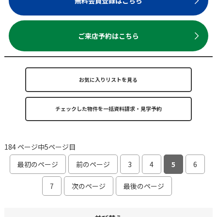
無料会員登録はこちら
ご来店予約はこちら
お気に入りリストを見る
184 ページ中5ページ目
最初のページ
前のページ
3
4
5
6
7
次のページ
最後のページ