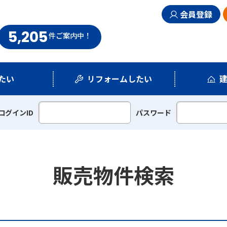
会員登録
5,205
まい情報館
件
ご案内中！
たい
リフォームしたい
シミュレーション
リフォームプラン
ログインID
パスワード
販売物件検索