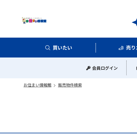
お住
買いたい
売り
中古マンション
中古一戸建て
新築一戸建て
土地
会員ログイン
お住まい情報館
販売物件検索