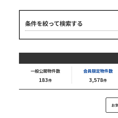
条件を絞って検索する
一般公開
物件数
会員限定
物件数
183
3,578
件
件
お